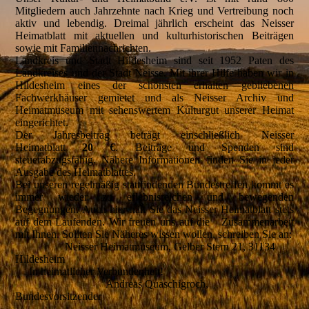
Mitgliedern auch Jahrzehnte nach Krieg und Vertreibung noch
aktiv und lebendig. Dreimal jährlich erscheint das Neisser
Heimatblatt mit aktuellen und kulturhistorischen Beiträgen
sowie mit Familiennachrichten.
Landkreis und Stadt Hildesheim sind seit 1952 Paten des
Landkreises und der Stadt Neisse. Mit ihrer Hilfe haben wir in
Hildesheim eines der schönsten erhalten gebliebenen
Fachwerkhäuser gemietet und als Neisser Archiv und
Heimatmuseum mit sehenswertem Kulturgut unserer Heimat
eingerichtet.
Der Jahresbeitrag beträgt einschließlich Neisser
Heimatblatt
20
€
. Beiträge und Spenden sind
steuerabzugsfähig. Nähere Informationen finden Sie in jeder
Ausgabe des Heimatblattes.
Bei unseren regelmäßig stattfindenden Bundestreffen kommt es
immer wieder zu erlebnisreichen und bewegenden
Begegnungen. Auch hier hält Sie das Neisser Heimatblatt stets
auf dem Laufenden. Wir freuen uns auf die Zusammenarbeit
mit Ihnen. Sollten Sie Näheres wissen wollen, schreiben Sie an:
Neisser Heimatmuseum, Gelber Stern 21, 31134
Hildesheim
In heimatlicher Verbundenheit!
Andreas Quaschigroch,
Bundesvorsitzender